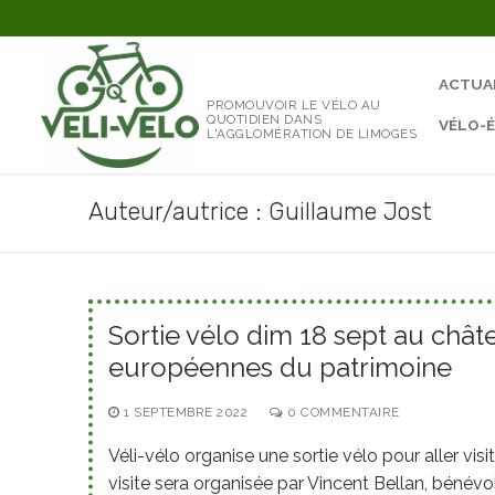
Aller
au
contenu
ACTUA
PROMOUVOIR LE VÉLO AU
QUOTIDIEN DANS
VÉLO-
L'AGGLOMÉRATION DE LIMOGES
Auteur/autrice :
Guillaume Jost
Sortie vélo dim 18 sept au châ
européennes du patrimoine
1 SEPTEMBRE 2022
0 COMMENTAIRE
Véli-vélo organise une sortie vélo pour aller v
visite sera organisée par Vincent Bellan, bénév