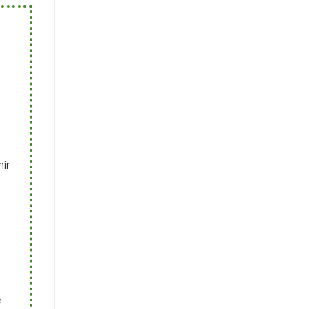
ir
n
e