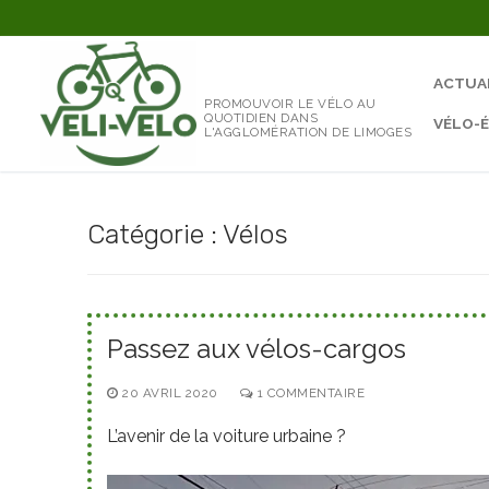
Aller
au
contenu
ACTUA
PROMOUVOIR LE VÉLO AU
QUOTIDIEN DANS
VÉLO-
L'AGGLOMÉRATION DE LIMOGES
Catégorie :
Vélos
Passez aux vélos-cargos
20 AVRIL 2020
1 COMMENTAIRE
L’avenir de la voiture urbaine ?