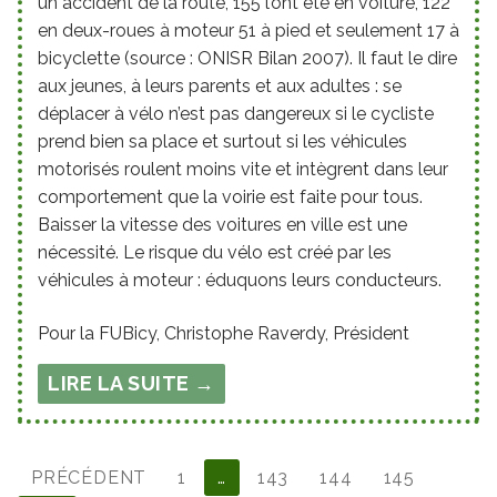
un accident de la route, 155 l’ont été en voiture, 122
en deux-roues à moteur 51 à pied et seulement 17 à
bicyclette (source : ONISR Bilan 2007). Il faut le dire
aux jeunes, à leurs parents et aux adultes : se
déplacer à vélo n’est pas dangereux si le cycliste
prend bien sa place et surtout si les véhicules
motorisés roulent moins vite et intègrent dans leur
comportement que la voirie est faite pour tous.
Baisser la vitesse des voitures en ville est une
nécessité. Le risque du vélo est créé par les
véhicules à moteur : éduquons leurs conducteurs.
Pour la FUBicy, Christophe Raverdy, Président
LIRE LA SUITE →
Pagination
PRÉCÉDENT
1
…
143
144
145