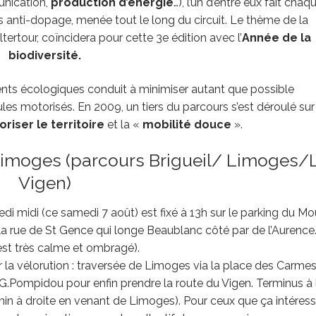
unication,
production d’énergie
…), l’un d’entre eux fait chaq
 anti-dopage, menée tout le long du circuit. Le thème de la
tertour, coïncidera pour cette 3e édition avec l’
Année de la
biodiversité.
s écologiques conduit à minimiser autant que possible
es motorisés. En 2009, un tiers du parcours s’est déroulé sur
oriser le territoire
et la «
mobilité douce
».
r Limoges (parcours Brigueil/ Limoges/
Vigen)
i midi (ce samedi 7 août) est fixé à 13h sur le parking du Mo
a rue de St Gence qui longe Beaublanc côté par de l’Aurence
 est très calme et ombragé).
la vélorution : traversée de Limoges via la place des Carmes
e G.Pompidou pour enfin prendre la route du Vigen. Terminus à 
min à droite en venant de Limoges). Pour ceux que ça intéresse