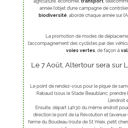
agriculture, économie,
transport
, télécomm
année l’objet d’une campagne de contrôles
biodiversité
, abordé chaque année sur l’Al
La promotion de modes de déplacement
l’accompagnement des cyclistes par des véhicul
voies vertes
, de façon à
val
Le 7 Août, Altertour sera su
Le point de rendez-vous pour le pique de samed
Rabaud (sous le Stade Beaublanc, prendre l
L’endroit
Ensuite, départ 14h30 du même endroit pour 
direction le pont de la Révolution et l’avenu
ferme du Boudeau (route de St Yrieix, petit che