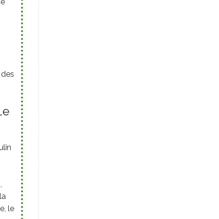
ue
 des
Le
ulin
.
,
la
, le