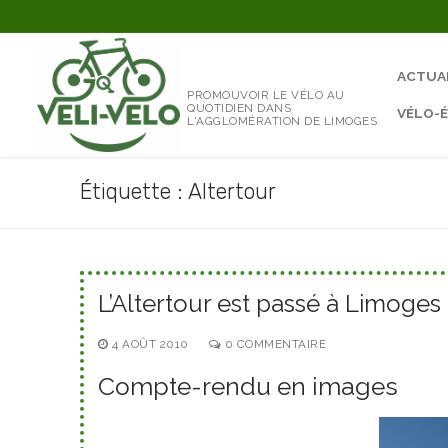
Aller
au
contenu
ACTUA
PROMOUVOIR LE VÉLO AU
QUOTIDIEN DANS
VÉLO-
L'AGGLOMÉRATION DE LIMOGES
Étiquette :
Altertour
L’Altertour est passé à Limoges
4 AOÛT 2010
0 COMMENTAIRE
Compte-rendu en images