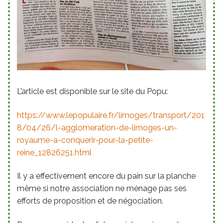
L’article est disponible sur le site du Popu:
https://www.lepopulaire.fr/limoges/transport/201
8/04/26/l-agglomeration-de-limoges-un-
royaume-a-conquerir-pour-la-petite-
reine_12826251.html
Il y a effectivement encore du pain sur la planche
même si notre association ne ménage pas ses
efforts de proposition et de négociation.