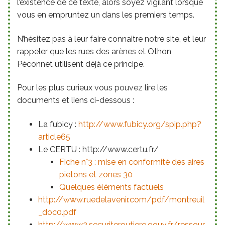
l’existence de ce texte, alors soyez vigilant lorsque
vous en empruntez un dans les premiers temps.
N’hésitez pas à leur faire connaitre notre site, et leur
rappeler que les rues des arènes et Othon
Péconnet utilisent déjà ce principe.
Pour les plus curieux vous pouvez lire les
documents et liens ci-dessous :
La fubicy :
http://www.fubicy.org/spip.php?
article65
Le CERTU : http://www.certu.fr/
Fiche n°3 : mise en conformité des aires
pietons et zones 30
Quelques éléments factuels
http://www.ruedelavenir.com/pdf/montreuil
_doc0.pdf
http://www2.securiteroutiere.gouv.fr/ressour