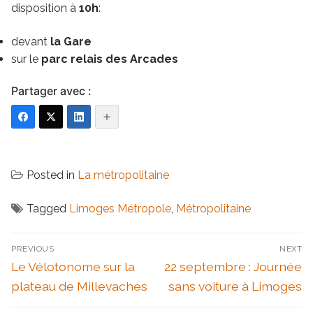
disposition à
10h
:
devant
la Gare
sur le
parc relais des Arcades
Partager avec :
Posted in
La métropolitaine
Tagged
Limoges Métropole
,
Métropolitaine
Navigation
PREVIOUS
NEXT
de
Previous
Next
Le Vélotonome sur la
22 septembre : Journée
l’article
post:
post:
plateau de Millevaches
sans voiture à Limoges