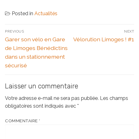
Posted in
Actualités
Navigation
PREVIOUS
NEXT
de
Previous
Next
Garer son vélo en Gare
Vélorution Limoges ! #1
l’article
post:
post:
de Limoges Bénédictins
dans un stationnement
sécurisé
Laisser un commentaire
Votre adresse e-mail ne sera pas publiée.
Les champs
obligatoires sont indiqués avec
*
COMMENTAIRE
*