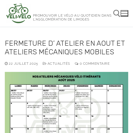
Aller
au
PROMOUVOIR LE VÉLO AU QUOTIDIEN DANS
contenu
L'AGGLOMÉRATION DE LIMOGES
Rechercher :
FERMETURE D’ ATELIER EN AOUT ET
ATELIERS MÉCANIQUES MOBILES
22 JUILLET 2025
ACTUALITÉS
0 COMMENTAIRE