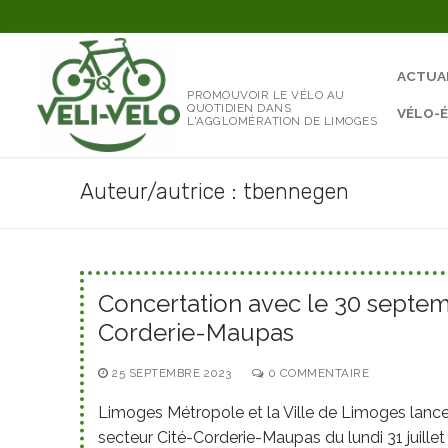
Aller
au
contenu
ACTUA
PROMOUVOIR LE VÉLO AU
QUOTIDIEN DANS
VÉLO-
L'AGGLOMÉRATION DE LIMOGES
Auteur/autrice :
tbennegen
Concertation avec le 30 septe
Corderie-Maupas
25 SEPTEMBRE 2023
0 COMMENTAIRE
Limoges Métropole et la Ville de Limoges lanc
secteur Cité-Corderie-Maupas du lundi 31 juille