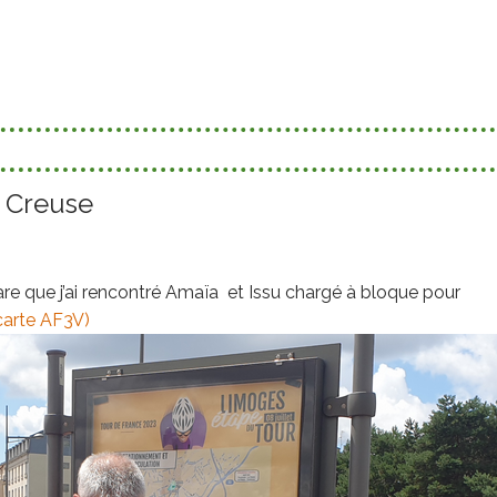
a Creuse
are que j’ai rencontré Amaïa et Issu chargé à bloque pour
 carte AF3V)