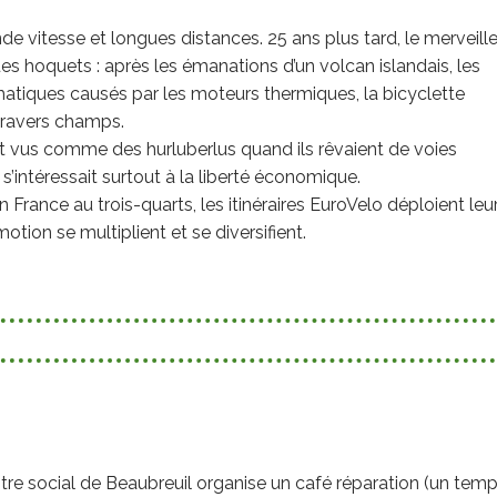
nde vitesse et longues distances. 25 ans plus tard, le merveill
hoquets : après les émanations d’un volcan islandais, les
imatiques causés par les moteurs thermiques, la bicyclette
travers champs.
ent vus comme des hurluberlus quand ils rêvaient de voies
s’intéressait surtout à la liberté économique.
 France au trois-quarts, les itinéraires EuroVelo déploient leu
otion se multiplient et se diversifient.
tre social de Beaubreuil organise un café réparation (un tem