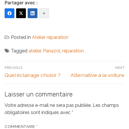
Partager avec :
Posted in
Atelier réparation
Tagged
atelier
,
Panazol
,
réparation
Navigation
PREVIOUS
NEXT
de
Previous
Next
Quel éclairage choisir ?
Alternative à la voiture
l’article
post:
post:
Laisser un commentaire
Votre adresse e-mail ne sera pas publiée.
Les champs
obligatoires sont indiqués avec
*
COMMENTAIRE
*