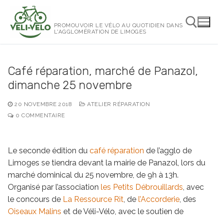
Aller
au
PROMOUVOIR LE VÉLO AU QUOTIDIEN DANS
contenu
L'AGGLOMÉRATION DE LIMOGES
Rechercher :
Café réparation, marché de Panazol,
dimanche 25 novembre
20 NOVEMBRE 2018
ATELIER RÉPARATION
0 COMMENTAIRE
Le seconde édition du
café réparation
de l’agglo de
Limoges se tiendra devant la mairie de Panazol, lors du
marché dominical du 25 novembre, de 9h à 13h.
Organisé par l’association
les Petits Débrouillards
, avec
le concours de
La Ressource Rit
, de
l’Accorderie
, des
Oiseaux Malins
et de Véli-Vélo, avec le soutien de