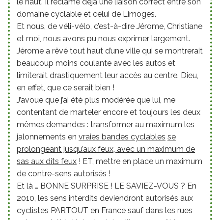
le haut. Il réclame déjà une liaison correct entre son
domaine cyclable et celui de Limoges.
Et nous, de véli-vélo, c’est-à-dire Jérome, Christiane
et moi, nous avons pu nous exprimer largement.
Jérome a rêvé tout haut d’une ville qui se montrerait
beaucoup moins coulante avec les autos et
limiterait drastiquement leur accès au centre. Dieu,
en effet, que ce serait bien !
J’avoue que j’ai été plus modérée que lui, me
contentant de marteler encore et toujours les deux
mêmes demandes : transformer au maximum les
jalonnements en
vraies bandes cyclables
se
prolongeant jusqu’aux feux, avec un maximum de
sas aux dits feux
! ET, mettre en place un maximum
de contre-sens autorisés !
Et là … BONNE SURPRISE ! LE SAVIEZ-VOUS ? En
2010, les sens interdits deviendront autorisés aux
cyclistes PARTOUT en France sauf dans les rues