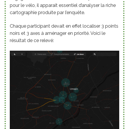
pour le vélo, il apparait essentiel d’analyser la riche
cartographie produite par l’enquête.
Chaque participant devait en effet localiser 3 points
noirs et 3 axes à aménager en priorité. Voici le
résultat de ce relevé: