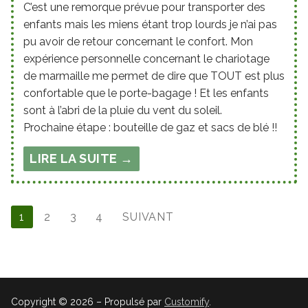
C’est une remorque prévue pour transporter des
enfants mais les miens étant trop lourds je n’ai pas
pu avoir de retour concernant le confort. Mon
expérience personnelle concernant le chariotage
de marmaille me permet de dire que TOUT est plus
confortable que le porte-bagage ! Et les enfants
sont à l’abri de la pluie du vent du soleil.
Prochaine étape : bouteille de gaz et sacs de blé !!
LIRE LA SUITE →
Pagination
1
2
3
4
SUIVANT
des
publications
Copyright © 2026 – Propulsé par
Customify
.