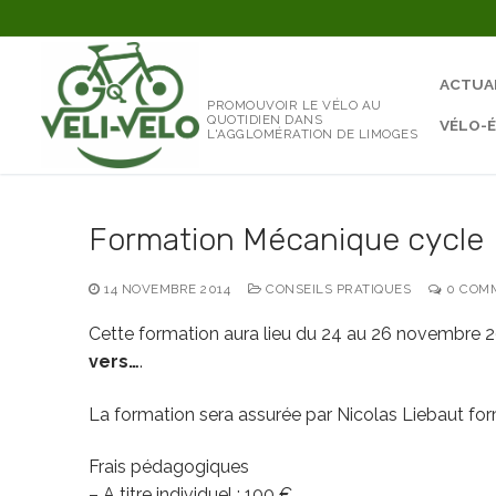
Aller
au
contenu
ACTUA
PROMOUVOIR LE VÉLO AU
QUOTIDIEN DANS
VÉLO-
L'AGGLOMÉRATION DE LIMOGES
Formation Mécanique cycle
14 NOVEMBRE 2014
CONSEILS PRATIQUES
0 COMM
Cette formation aura lieu du 24 au 26 novembre
vers…
.
La formation sera assurée par Nicolas Liebaut fo
Frais pédagogiques
– A titre individuel : 100 €