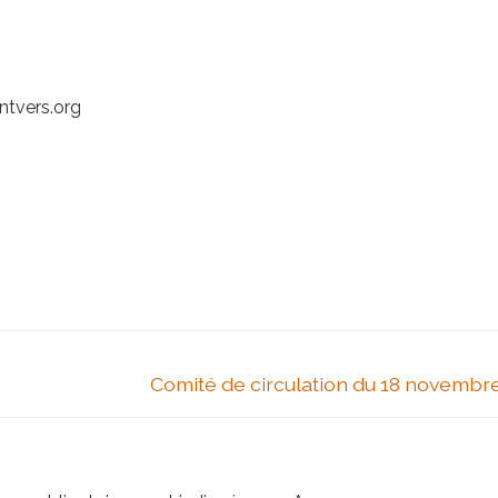
ntvers.org
Next
Comité de circulation du 18 novembr
post: