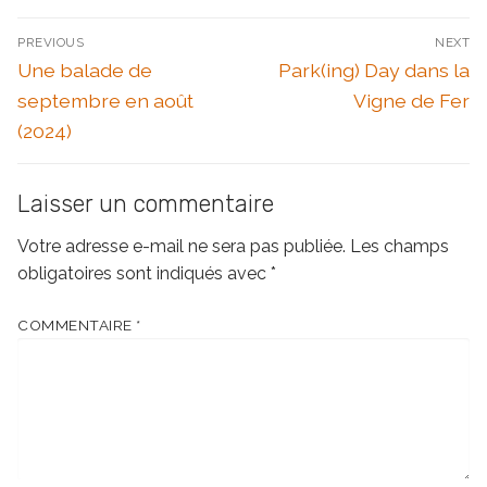
Navigation
PREVIOUS
NEXT
de
Previous
Next
Une balade de
Park(ing) Day dans la
l’article
post:
post:
septembre en août
Vigne de Fer
(2024)
Laisser un commentaire
Votre adresse e-mail ne sera pas publiée.
Les champs
obligatoires sont indiqués avec
*
COMMENTAIRE
*