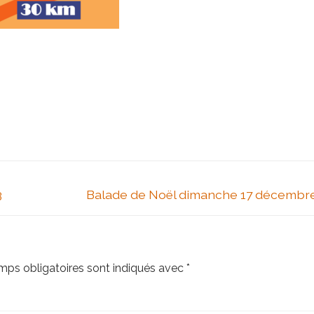
Next
3
Balade de Noël dimanche 17 décembr
post:
mps obligatoires sont indiqués avec
*