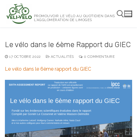
Aller
au
PROMOUVOIR LE VÉLO AU QUOTIDIEN DANS
contenu
L'AGGLOMÉRATION DE LIMOGES
Rechercher :
Le vélo dans le 6ème Rapport du GIEC
17 OCTOBRE 2022
ACTUALITÉS
0 COMMENTAIRE
Le vélo dans le 6ème rapport du GIEC