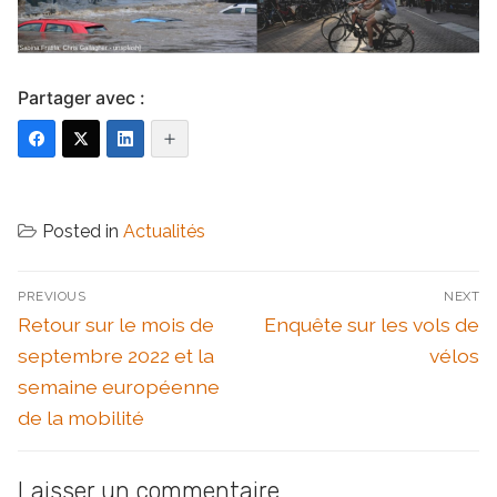
Partager avec :
Posted in
Actualités
Navigation
PREVIOUS
NEXT
de
Previous
Next
Retour sur le mois de
Enquête sur les vols de
l’article
post:
post:
septembre 2022 et la
vélos
semaine européenne
de la mobilité
Laisser un commentaire