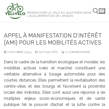
Aller
au
PROMOUVOIR LE VÉLO AU QUOTIDIEN DANS
contenu
L'AGGLOMÉRATION DE LIMOGES
Rechercher :
APPEL À MANIFESTATION D’INTÉRÊT
(AMI) POUR LES MOBILITÉS ACTIVES
7 OCTOBRE 2024
ACTUALITÉS
0 COMMENTAIRE
Dans le cadre de la transition écologique et modale, les
mobilités actives (vélo et marche) constituent une
véritable alternative à l’usage automobile pour des
courtes distances. Elles permettent la revitalisation des
centre-villes et des bourgs et favorisent la proximité
locale des individus. Elles sont aussi une réponse à de
multiples enjeux socio-économiques et de santé
publique tel le pouvoir d’achat et la lutte contre la