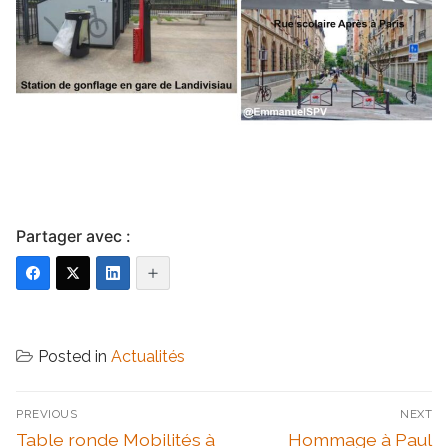
Partager avec :
Posted in
Actualités
Navigation
PREVIOUS
NEXT
de
Previous
Next
Table ronde Mobilités à
Hommage à Paul