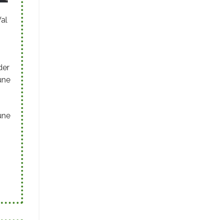
Val
der
une
une