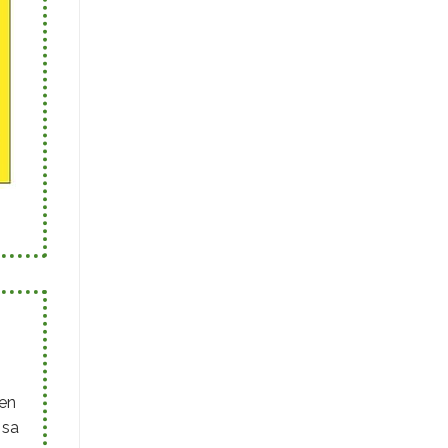
’en
 sa