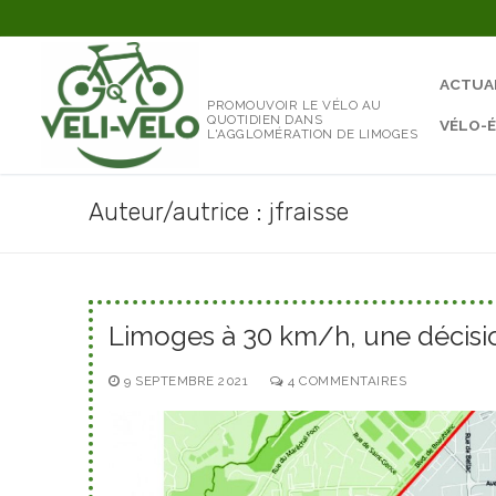
Aller
au
contenu
ACTUA
PROMOUVOIR LE VÉLO AU
QUOTIDIEN DANS
VÉLO-
L'AGGLOMÉRATION DE LIMOGES
Auteur/autrice :
jfraisse
Limoges à 30 km/h, une décisi
9 SEPTEMBRE 2021
4 COMMENTAIRES