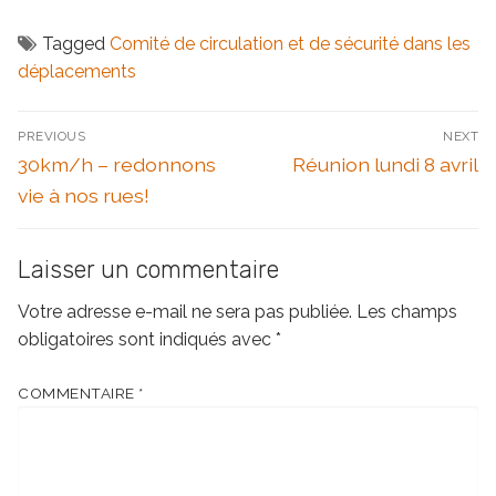
Tagged
Comité de circulation et de sécurité dans les
déplacements
Navigation
PREVIOUS
NEXT
de
Previous
Next
30km/h – redonnons
Réunion lundi 8 avril
l’article
post:
post:
vie à nos rues!
Laisser un commentaire
Votre adresse e-mail ne sera pas publiée.
Les champs
obligatoires sont indiqués avec
*
COMMENTAIRE
*