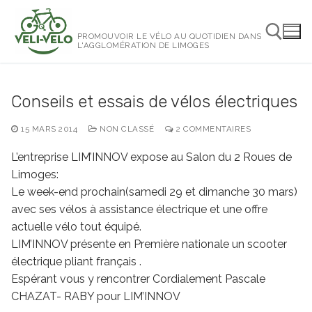
Aller
au
PROMOUVOIR LE VÉLO AU QUOTIDIEN DANS
contenu
L'AGGLOMÉRATION DE LIMOGES
Rechercher :
Conseils et essais de vélos électriques
15 MARS 2014
NON CLASSÉ
2 COMMENTAIRES
L’entreprise LIM’INNOV expose au Salon du 2 Roues de
Limoges:
Le week-end prochain(samedi 29 et dimanche 30 mars)
avec ses vélos à assistance électrique et une offre
actuelle vélo tout équipé.
LIM’INNOV présente en Première nationale un scooter
électrique pliant français .
Espérant vous y rencontrer Cordialement Pascale
CHAZAT- RABY pour LIM’INNOV