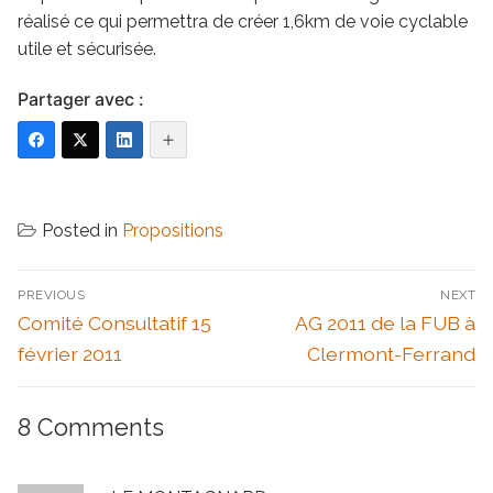
réalisé ce qui permettra de créer 1,6km de voie cyclable
utile et sécurisée.
Partager avec :
Posted in
Propositions
Navigation
PREVIOUS
NEXT
de
Previous
Next
Comité Consultatif 15
AG 2011 de la FUB à
l’article
post:
post:
février 2011
Clermont-Ferrand
8 Comments