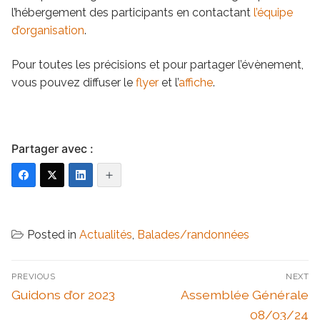
l’hébergement des participants en contactant
l’équipe
d’organisation
.
Pour toutes les précisions et pour partager l’évènement,
vous pouvez diffuser le
flyer
et l’
affiche
.
Partager avec :
Posted in
Actualités
,
Balades/randonnées
Navigation
PREVIOUS
NEXT
de
Previous
Next
Guidons d’or 2023
Assemblée Générale
l’article
post:
post:
08/03/24