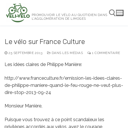
Aller
au
PROMOUVOIR LE VÉLO AU QUOTIDIEN DANS
contenu
L'AGGLOMÉRATION DE LIMOGES
Rechercher :
Le vélo sur France Culture
25 SEPTEMBRE 2013
DANS LES MÉDIAS
1 COMMENTAIRE
Les idées claires de Philippe Manière:
http://www.franceculture.fr/emission-les-idees-claires-
de-philippe-maniere-quand-le-feu-rouge-ne-veut-plus-
dire-stop-2013-09-24
Monsieur Manière,
Puisque vous trouvez à ce point scandaleux les
privilèges accordés aux vélos, ayez le courage