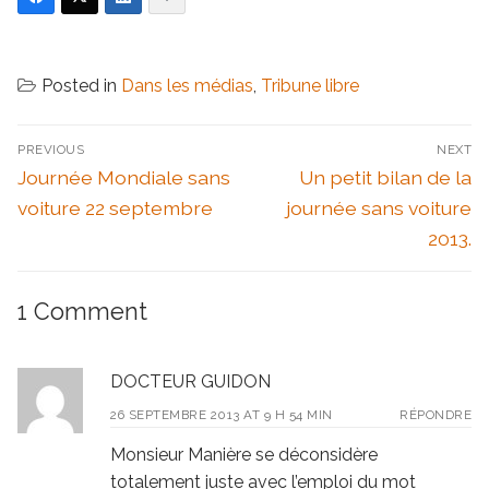
Posted in
Dans les médias
,
Tribune libre
Navigation
PREVIOUS
NEXT
de
Previous
Next
Journée Mondiale sans
Un petit bilan de la
l’article
post:
post:
voiture 22 septembre
journée sans voiture
2013.
1 Comment
DOCTEUR GUIDON
26 SEPTEMBRE 2013 AT 9 H 54 MIN
RÉPONDRE
Monsieur Manière se déconsidère
totalement juste avec l’emploi du mot