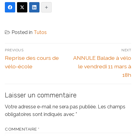
Posted in
Tutos
Navigation
PREVIOUS
NEXT
de
Previous
Next
Reprise des cours de
ANNULE Balade à vélo
l’article
post:
post:
vélo-école
le vendredi 11 mars à
18h
Laisser un commentaire
Votre adresse e-mail ne sera pas publiée.
Les champs
obligatoires sont indiqués avec
*
COMMENTAIRE
*