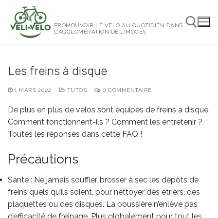
Aller
au
PROMOUVOIR LE VÉLO AU QUOTIDIEN DANS
contenu
L'AGGLOMÉRATION DE LIMOGES
Rechercher :
Les freins à disque
1 MARS 2022
TUTOS
0 COMMENTAIRE
De plus en plus de vélos sont équipés de freins à disque.
Comment fonctionnent-ils ? Comment les entretenir ?
Toutes les réponses dans cette FAQ !
Précautions
Santé : Ne jamais souffler, brosser à sec les dépôts de
freins quels qu’ils soient, pour nettoyer des étriers, des
plaquettes ou des disques. La poussière n’enlève pas
d’efficacité de freinage. Plus globalement pour tout les