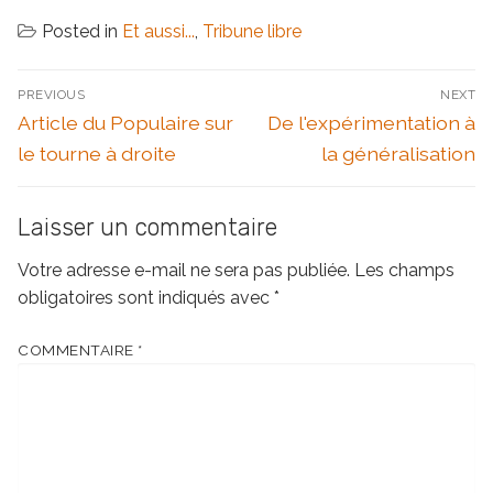
Posted in
Et aussi...
,
Tribune libre
Navigation
PREVIOUS
NEXT
de
Previous
Next
Article du Populaire sur
De l'expérimentation à
l’article
post:
post:
le tourne à droite
la généralisation
Laisser un commentaire
Votre adresse e-mail ne sera pas publiée.
Les champs
obligatoires sont indiqués avec
*
COMMENTAIRE
*