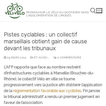
Aller
au
PROMOUVOIR LE VÉLO AU QUOTIDIEN DANS
contenu
L'AGGLOMÉRATION DE LIMOGES
Rechercher :
Pistes cyclables : un collectif
marseillais obtient gain de cause
devant les tribunaux
29 MARS 2012
ET AUSSI...
0 COMMENTAIRE
L’AFP rapporte que face au nombre restreint
d’infrastructures cyclables à Marseille (Bouches-du-
Rhône), le collectif Vélo en ville se tourne
progressivement vers la justice afin d’obtenir l’application
de la
réglementation favorable aux cyclistes
. Fin janvier,
le tribunal administratif a rendu un premier jugement en
faveur de l’association.