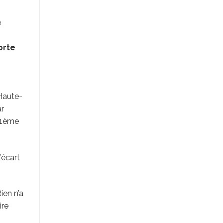
e
orte
Haute-
ar
 71ème
’écart
Rien n’a
ire