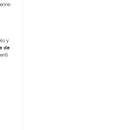
ienne
élo y
e de
enti