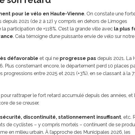
nt pour le vélo en Haute-Vienne
. On constate une fort
depuis 2021 (de 2 à 12) y compris en dehors de Limoges
a participation de +118%. C’est la grande ville avec
la plus f
France
. Cela témoigne d’une puissante envie de vélo sur notre
rès défavorable
et qui ne
progresse pas
depuis 2021. La 
6. Plus consternant encore, le département perd 10 places p
les progressions entre 2025 et 2021 (+3%), en se classant à la
pour rattraper le fort retard accumulé depuis des années, et l
ore de se creuser.
nsécurité, discontinuité, stationnement insuffisant
, etc. 
s de cyclistes – y compris mortels – continuent de se produ
e en milieu urbain. À l’approche des Municipales 2026, les