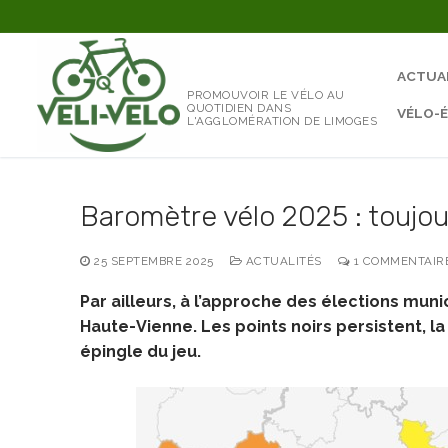
Aller
au
contenu
ACTUA
PROMOUVOIR LE VÉLO AU
QUOTIDIEN DANS
VÉLO-
L'AGGLOMÉRATION DE LIMOGES
Baromètre vélo 2025 : toujo
25 SEPTEMBRE 2025
ACTUALITÉS
1 COMMENTAIR
Par ailleurs, à l’approche des élections muni
Haute-Vienne. Les points noirs persistent, 
épingle du jeu.