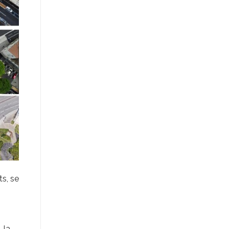
s, se
 la