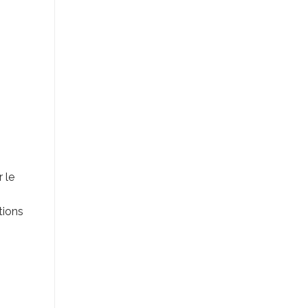
 le
tions