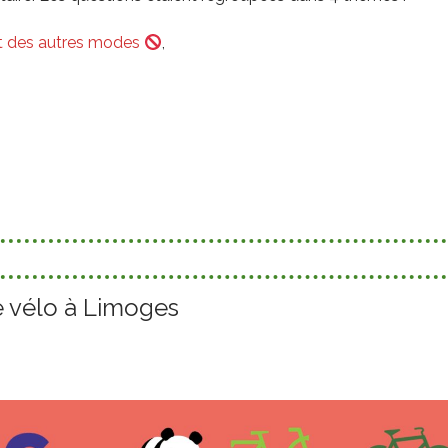
fit des autres modes
,
.
e vélo à Limoges