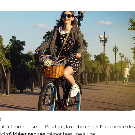
 !
ier l’immobilisme… Pourtant, la recherche et l’expérience des
ici
26 idées reçues
démontées une à une.