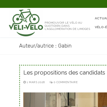
Aller
au
contenu
ACTUA
PROMOUVOIR LE VÉLO AU
QUOTIDIEN DANS
VÉLO-
L'AGGLOMÉRATION DE LIMOGES
Auteur/autrice :
Gabin
Les propositions des candidats
1 MARS 2026
0 COMMENTAIRE